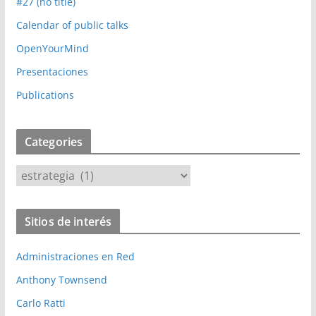
#27 (no title)
Calendar of public talks
OpenYourMind
Presentaciones
Publications
Categories
C
a
t
Sitios de interés
e
g
Administraciones en Red
o
r
Anthony Townsend
i
Carlo Ratti
e