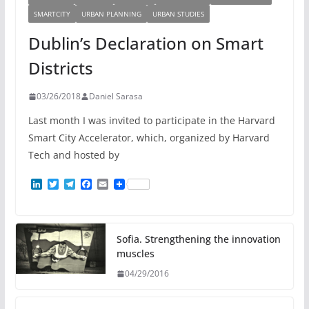
SMARTCITY
URBAN PLANNING
URBAN STUDIES
Dublin’s Declaration on Smart
Districts
03/26/2018
Daniel Sarasa
Last month I was invited to participate in the Harvard
Smart City Accelerator, which, organized by Harvard
Tech and hosted by
L
T
T
F
E
i
w
e
a
m
n
i
l
c
a
k
t
e
e
i
e
t
g
b
l
d
e
r
o
Sofia. Strengthening the innovation
I
r
a
o
muscles
n
m
k
04/29/2016