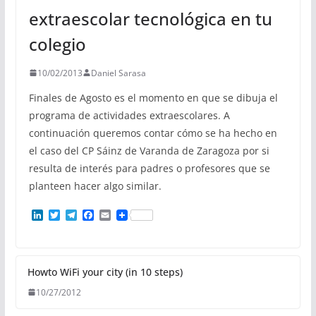
extraescolar tecnológica en tu
colegio
10/02/2013
Daniel Sarasa
Finales de Agosto es el momento en que se dibuja el
programa de actividades extraescolares. A
continuación queremos contar cómo se ha hecho en
el caso del CP Sáinz de Varanda de Zaragoza por si
resulta de interés para padres o profesores que se
planteen hacer algo similar.
L
T
T
F
E
i
w
e
a
m
n
i
l
c
a
k
t
e
e
i
e
t
g
b
l
d
e
r
o
Howto WiFi your city (in 10 steps)
I
r
a
o
10/27/2012
n
m
k