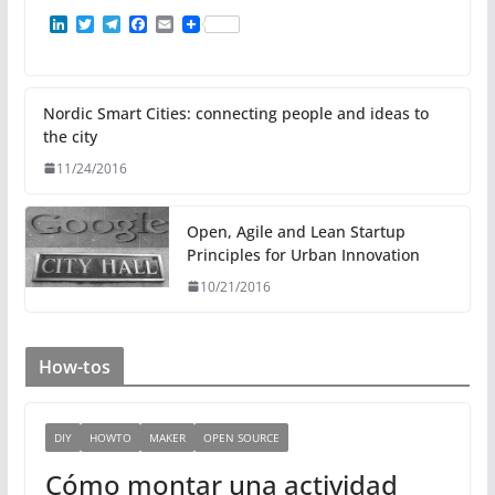
L
T
T
F
E
i
w
e
a
m
n
i
l
c
a
k
t
e
e
i
e
t
g
b
l
d
e
r
o
Nordic Smart Cities: connecting people and ideas to
I
r
a
o
the city
n
m
k
11/24/2016
Open, Agile and Lean Startup
Principles for Urban Innovation
10/21/2016
How-tos
DIY
HOWTO
MAKER
OPEN SOURCE
Cómo montar una actividad