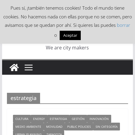
Skip
Pues sí, ¡también tenemos cookies! Todo el mundo tiene
to
cookies. No hacemos nada con ellas porque no se comen, pero
content
avisamos que se quedan por ahí. Si quieres las puedes
borrar
o
Aceptar
We are city makers
estrategia
CULTURA
ENERGY
ESTRATEGIA
GESTIÓN
INNOVACIÓN
MEDIO AMBIENTE
MOVILIDAD
PUBLIC POLICIES
SIN CATEGORÍA
URBAN PLANNING
ZARAGOZA