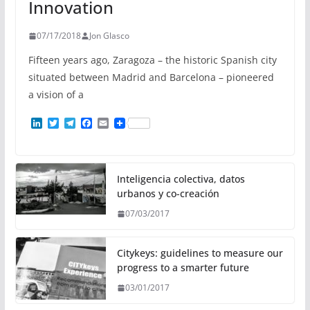
Innovation
07/17/2018
Jon Glasco
Fifteen years ago, Zaragoza – the historic Spanish city
situated between Madrid and Barcelona – pioneered
a vision of a
L
T
T
F
E
i
w
e
a
m
n
i
l
c
a
k
t
e
e
i
e
t
g
b
l
d
e
r
o
Inteligencia colectiva, datos
I
r
a
o
urbanos y co-creación
n
m
k
07/03/2017
Citykeys: guidelines to measure our
progress to a smarter future
03/01/2017