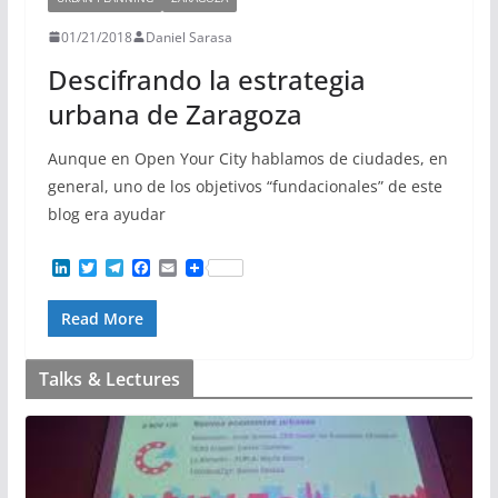
01/21/2018
Daniel Sarasa
Descifrando la estrategia
urbana de Zaragoza
Aunque en Open Your City hablamos de ciudades, en
general, uno de los objetivos “fundacionales” de este
blog era ayudar
L
T
T
F
E
i
w
e
a
m
n
i
l
c
a
Read More
k
t
e
e
i
e
t
g
b
l
d
e
r
o
I
r
a
o
Talks & Lectures
n
m
k