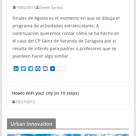
10/02/2013
Daniel Sarasa
Finales de Agosto es el momento en que se dibuja el
programa de actividades extraescolares. A
continuación queremos contar cómo se ha hecho en
el caso del CP Sáinz de Varanda de Zaragoza por si
resulta de interés para padres o profesores que se
planteen hacer algo similar.
L
T
T
F
E
i
w
e
a
m
n
i
l
c
a
k
t
e
e
i
e
t
g
b
l
d
e
r
o
Howto WiFi your city (in 10 steps)
I
r
a
o
10/27/2012
n
m
k
Urban Innovation