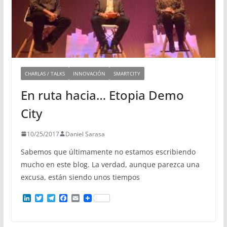
CHARLAS / TALKS
INNOVACIÓN
SMARTCITY
En ruta hacia… Etopia Demo
City
10/25/2017
Daniel Sarasa
Sabemos que últimamente no estamos escribiendo
mucho en este blog. La verdad, aunque parezca una
excusa, están siendo unos tiempos
L
T
T
F
E
i
w
e
a
m
n
i
l
c
a
k
t
e
e
i