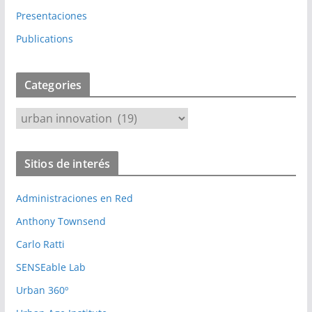
Presentaciones
Publications
Categories
C
a
t
Sitios de interés
e
g
Administraciones en Red
o
r
Anthony Townsend
i
Carlo Ratti
e
SENSEable Lab
s
Urban 360º