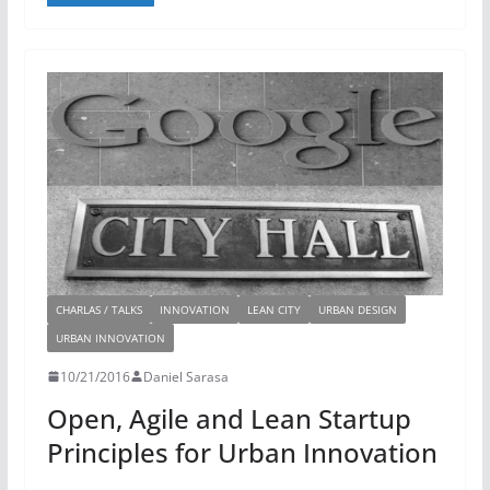
e
t
g
b
l
d
e
r
o
I
r
a
o
n
m
k
CHARLAS / TALKS
INNOVATION
LEAN CITY
URBAN DESIGN
URBAN INNOVATION
10/21/2016
Daniel Sarasa
Open, Agile and Lean Startup
Principles for Urban Innovation