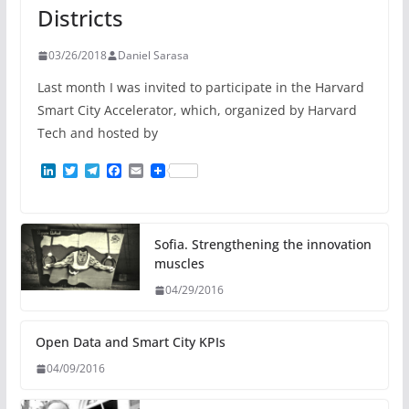
Districts
03/26/2018
Daniel Sarasa
Last month I was invited to participate in the Harvard
Smart City Accelerator, which, organized by Harvard
Tech and hosted by
L
T
T
F
E
i
w
e
a
m
n
i
l
c
a
k
t
e
e
i
e
t
g
b
l
d
e
r
o
Sofia. Strengthening the innovation
I
r
a
o
muscles
n
m
k
04/29/2016
Open Data and Smart City KPIs
04/09/2016