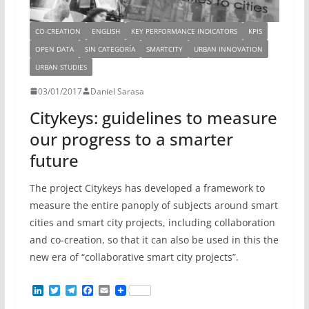
CO-CREATION
ENGLISH
KEY PERFORMANCE INDICATORS
KPIS
OPEN DATA
SIN CATEGORÍA
SMARTCITY
URBAN INNOVATION
URBAN STUDIES
03/01/2017
Daniel Sarasa
Citykeys: guidelines to measure
our progress to a smarter
future
The project Citykeys has developed a framework to
measure the entire panoply of subjects around smart
cities and smart city projects, including collaboration
and co-creation, so that it can also be used in this the
new era of “collaborative smart city projects”.
L
T
T
F
E
i
w
e
a
m