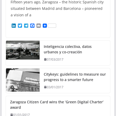
Fifteen years ago, Zaragoza – the historic Spanish city
situated between Madrid and Barcelona – pioneered
a vision of a
L
T
T
F
E
i
w
e
a
m
n
i
l
c
a
k
t
e
e
i
e
t
g
b
l
d
e
r
o
Inteligencia colectiva, datos
I
r
a
o
urbanos y co-creación
n
m
k
07/03/2017
Citykeys: guidelines to measure our
progress to a smarter future
03/01/2017
Zaragoza Citizen Card wins the ‘Green Digital Charter’
award
01/31/2017