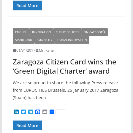
n
i
l
c
a
Read More
k
t
e
e
i
e
t
g
b
l
d
e
r
o
I
r
a
o
n
m
k
ENGLISH
INNOVATION
PUBLIC POLICIES
SIN CATEGORÍA
SMARTCARD
SMARTCITY
URBAN INNOVATION
01/31/2017
Mr. Kane
Zaragoza Citizen Card wins the
‘Green Digital Charter’ award
We are so proud to share the following Press release
from EUROCITIES Brussels, 25 January 2017 Zaragoza
(Spain) has been
L
T
T
F
E
i
w
e
a
m
n
i
l
c
a
Read More
k
t
e
e
i
e
t
g
b
l