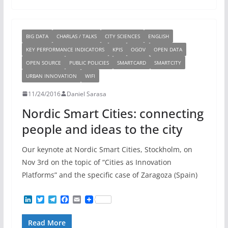
d
e
r
o
I
r
a
o
n
m
k
BIG DATA
CHARLAS / TALKS
CITY SCIENCES
ENGLISH
KEY PERFORMANCE INDICATORS
KPIS
OGOV
OPEN DATA
OPEN SOURCE
PUBLIC POLICIES
SMARTCARD
SMARTCITY
URBAN INNOVATION
WIFI
11/24/2016
Daniel Sarasa
Nordic Smart Cities: connecting
people and ideas to the city
Our keynote at Nordic Smart Cities, Stockholm, on
Nov 3rd on the topic of “Cities as Innovation
Platforms” and the specific case of Zaragoza (Spain)
L
T
T
F
E
i
w
e
a
m
n
i
l
c
a
Read More
k
t
e
e
i