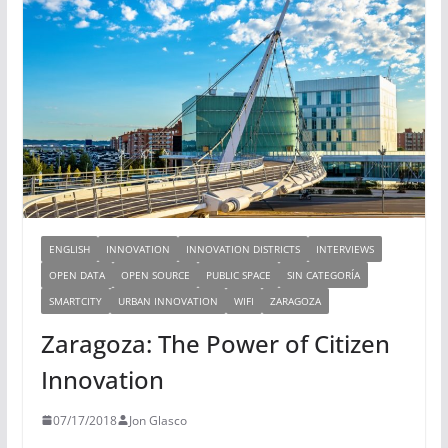
ENGLISH
INNOVATION
INNOVATION DISTRICTS
INTERVIEWS
OPEN DATA
OPEN SOURCE
PUBLIC SPACE
SIN CATEGORÍA
SMARTCITY
URBAN INNOVATION
WIFI
ZARAGOZA
Zaragoza: The Power of Citizen
Innovation
07/17/2018
Jon Glasco