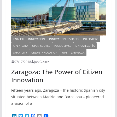
ENGLISH
INNOVATION
INNOVATION DISTRICTS
INTERVIEWS
OPEN DATA
OPEN SOURCE
PUBLIC SPACE
SIN CATEGORÍA
SMARTCITY
URBAN INNOVATION
WIFI
ZARAGOZA
07/17/2018
Jon Glasco
Zaragoza: The Power of Citizen
Innovation
Fifteen years ago, Zaragoza – the historic Spanish city
situated between Madrid and Barcelona – pioneered
a vision of a
L
T
T
F
E