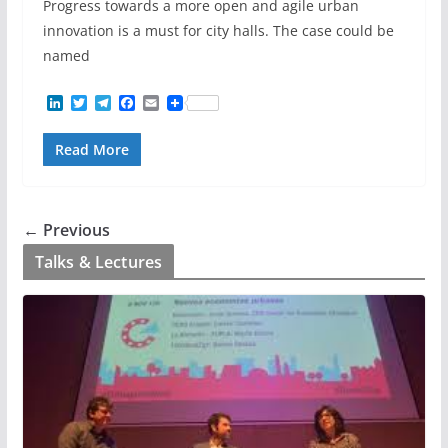
Progress towards a more open and agile urban
innovation is a must for city halls. The case could be
named
L
T
T
F
E
i
w
e
a
m
n
i
l
c
a
Read More
k
t
e
e
i
e
t
g
b
l
d
e
r
o
I
r
a
o
n
m
k
← Previous
Talks & Lectures