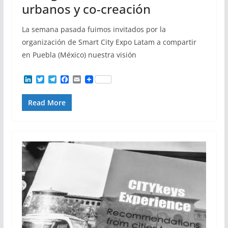
urbanos y co-creación
La semana pasada fuimos invitados por la
organización de Smart City Expo Latam a compartir
en Puebla (México) nuestra visión
L
T
T
F
E
i
w
e
a
m
n
i
l
c
a
Read More
k
t
e
e
i
e
t
g
b
l
d
e
r
o
I
r
a
o
n
m
k