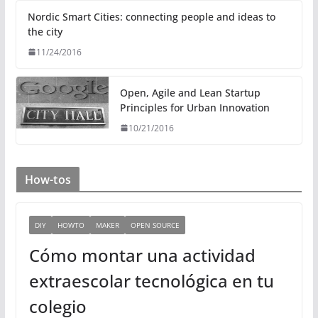
e
t
g
b
l
d
e
r
o
Nordic Smart Cities: connecting people and ideas to
I
r
a
o
the city
n
m
k
11/24/2016
Open, Agile and Lean Startup
Principles for Urban Innovation
10/21/2016
How-tos
DIY
HOWTO
MAKER
OPEN SOURCE
Cómo montar una actividad
extraescolar tecnológica en tu
colegio