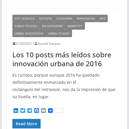
d
e
r
o
I
r
a
o
n
m
k
CITY SCIENCES
DISTOPIA
ECONOMÍA
INNOVACIÓN
KPIS
PUBLIC POLICIES
SIN CATEGORÍA
SMARTCITY
URBAN INNOVATION
URBAN STUDIES
01/02/2017
Daniel Sarasa
Los 10 posts más leídos sobre
innovación urbana de 2016
Es curioso, porque aunque 2016 ha quedado
definitivamente enmarcado en el
rectángulo del retrovisor, nos da la impresión de que
su huella, en lugar
L
T
T
F
E
i
w
e
a
m
n
i
l
c
a
Read More
k
t
e
e
i
e
t
g
b
l