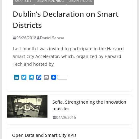
SMARTCITY
URBAN PLANNING
URBAN STUDIES
Dublin’s Declaration on Smart
Districts
03/26/2018
Daniel Sarasa
Last month I was invited to participate in the Harvard
Smart City Accelerator, which, organized by Harvard
Tech and hosted by
L
T
T
F
E
i
w
e
a
m
n
i
l
c
a
k
t
e
e
i
e
t
g
b
l
d
e
r
o
Sofia. Strengthening the innovation
I
r
a
o
muscles
n
m
k
04/29/2016
Open Data and Smart City KPIs