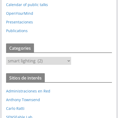
Calendar of public talks
OpenYourMind
Presentaciones
Publications
Categories
C
a
t
Sitios de interés
e
g
Administraciones en Red
o
r
Anthony Townsend
i
Carlo Ratti
e
SENSEable Lab