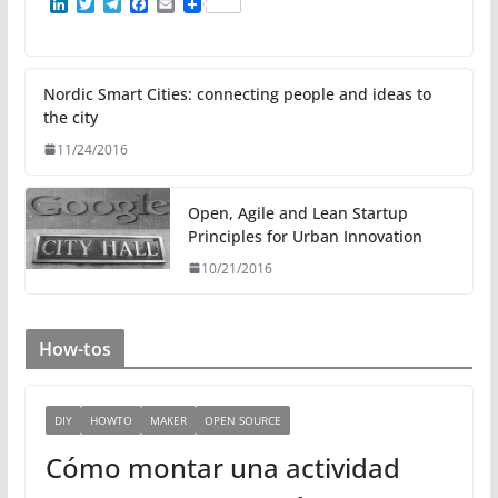
L
T
T
F
E
i
w
e
a
m
n
i
l
c
a
k
t
e
e
i
e
t
g
b
l
d
e
r
o
Nordic Smart Cities: connecting people and ideas to
I
r
a
o
the city
n
m
k
11/24/2016
Open, Agile and Lean Startup
Principles for Urban Innovation
10/21/2016
How-tos
DIY
HOWTO
MAKER
OPEN SOURCE
Cómo montar una actividad