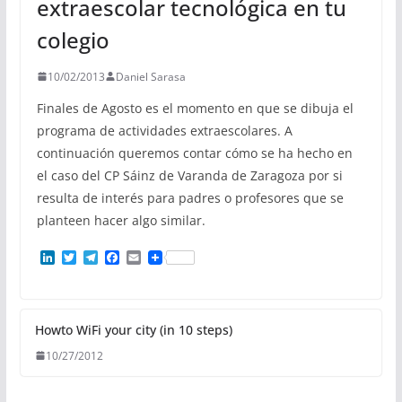
extraescolar tecnológica en tu
colegio
10/02/2013
Daniel Sarasa
Finales de Agosto es el momento en que se dibuja el
programa de actividades extraescolares. A
continuación queremos contar cómo se ha hecho en
el caso del CP Sáinz de Varanda de Zaragoza por si
resulta de interés para padres o profesores que se
planteen hacer algo similar.
L
T
T
F
E
i
w
e
a
m
n
i
l
c
a
k
t
e
e
i
e
t
g
b
l
d
e
r
o
Howto WiFi your city (in 10 steps)
I
r
a
o
10/27/2012
n
m
k