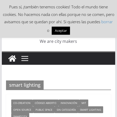
Skip
Pues sí, ¡también tenemos cookies! Todo el mundo tiene
to
cookies. No hacemos nada con ellas porque no se comen, pero
content
avisamos que se quedan por ahí. Si quieres las puedes
borrar
o
Aceptar
We are city makers
smart lighting
CO-CREATION
CÓDIGO ABIERTO
INNOVACIÓN
MIT
OPEN SOURCE
PUBLIC SPACE
SIN CATEGORÍA
SMART LIGHTING
SMARTCITY