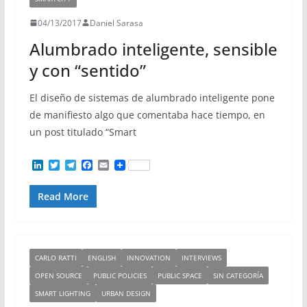
04/13/2017
Daniel Sarasa
Alumbrado inteligente, sensible
y con “sentido”
El diseño de sistemas de alumbrado inteligente pone
de manifiesto algo que comentaba hace tiempo, en
un post titulado “Smart
L
T
T
F
E
i
w
e
a
m
n
i
l
c
a
Read More
k
t
e
e
i
e
t
g
b
l
d
e
r
o
I
r
a
o
n
m
k
CARLO RATTI
ENGLISH
INNOVATION
INTERVIEWS
OPEN SOURCE
PUBLIC POLICIES
PUBLIC SPACE
SIN CATEGORÍA
SMART LIGHTING
URBAN DESIGN