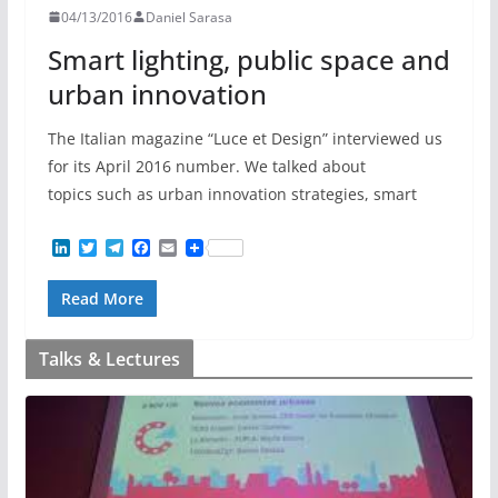
04/13/2016
Daniel Sarasa
Smart lighting, public space and
urban innovation
The Italian magazine “Luce et Design” interviewed us
for its April 2016 number. We talked about
topics such as urban innovation strategies, smart
L
T
T
F
E
i
w
e
a
m
n
i
l
c
a
Read More
k
t
e
e
i
e
t
g
b
l
d
e
r
o
I
r
a
o
Talks & Lectures
n
m
k