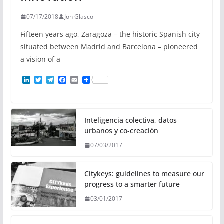
07/17/2018
Jon Glasco
Fifteen years ago, Zaragoza – the historic Spanish city
situated between Madrid and Barcelona – pioneered
a vision of a
L
T
T
F
E
i
w
e
a
m
n
i
l
c
a
k
t
e
e
i
e
t
g
b
l
d
e
r
o
Inteligencia colectiva, datos
I
r
a
o
urbanos y co-creación
n
m
k
07/03/2017
Citykeys: guidelines to measure our
progress to a smarter future
03/01/2017