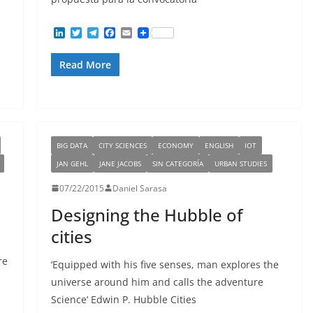
L
T
T
F
E
i
w
e
a
m
n
i
l
c
a
Read More
k
t
e
e
i
e
t
g
b
l
d
e
r
o
I
r
a
o
n
m
k
BIG DATA
CITY SCIENCES
ECONOMY
ENGLISH
IOT
JAN GEHL
JANE JACOBS
SIN CATEGORÍA
URBAN STUDIES
07/22/2015
Daniel Sarasa
Designing the Hubble of
cities
re
‘Equipped with his five senses, man explores the
universe around him and calls the adventure
Science’ Edwin P. Hubble Cities