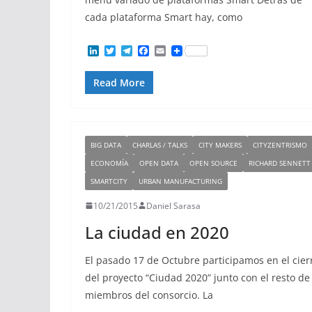
cada plataforma Smart hay, como
L
T
T
F
E
i
w
e
a
m
n
i
l
c
a
Read More
k
t
e
e
i
e
t
g
b
l
d
e
r
o
I
r
a
o
n
m
k
BIG DATA
CHARLAS / TALKS
CITY MAKERS
CITYZENTRISMO
ECONOMÍA
OPEN DATA
OPEN SOURCE
RICHARD SENNETT
SMARTCITY
URBAN MANUFACTURING
10/21/2015
Daniel Sarasa
La ciudad en 2020
El pasado 17 de Octubre participamos en el cier
del proyecto “Ciudad 2020” junto con el resto de
miembros del consorcio. La