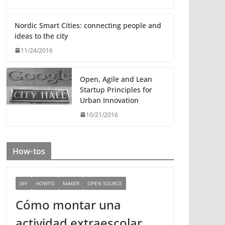
n
i
l
c
a
k
t
e
e
i
e
t
g
b
l
d
e
r
o
Nordic Smart Cities: connecting people and
I
r
a
o
ideas to the city
n
m
k
11/24/2016
Open, Agile and Lean
Startup Principles for
Urban Innovation
10/21/2016
How-tos
DIY
HOWTO
MAKER
OPEN SOURCE
Cómo montar una
actividad extraescolar