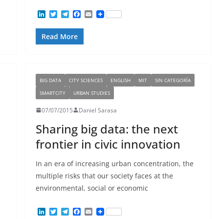
L
T
T
F
E
i
w
e
a
m
n
i
l
c
a
Read More
k
t
e
e
i
e
t
g
b
l
d
e
r
o
I
r
a
o
n
m
k
BIG DATA
CITY SCIENCES
ENGLISH
MIT
SIN CATEGORÍA
SMARTCITY
URBAN STUDIES
07/07/2015
Daniel Sarasa
Sharing big data: the next
frontier in civic innovation
In an era of increasing urban concentration, the
multiple risks that our society faces at the
environmental, social or economic
L
T
T
F
E