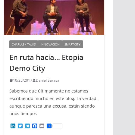
CHARLAS / TALKS
INNOVACIÓN
SMARTCITY
En ruta hacia… Etopia
Demo City
10/25/2017
Daniel Sarasa
Sabemos que últimamente no estamos
escribiendo mucho en este blog. La verdad,
aunque parezca una excusa, están siendo
unos tiempos
L
T
T
F
E
i
w
e
a
m