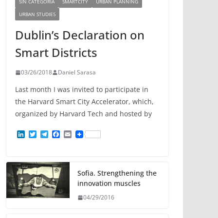
SIN CATEGORÍA
SMARTCITY
URBAN PLANNING
URBAN STUDIES
Dublin’s Declaration on
Smart Districts
03/26/2018
Daniel Sarasa
Last month I was invited to participate in
the Harvard Smart City Accelerator, which,
organized by Harvard Tech and hosted by
L
T
T
F
E
i
w
e
a
m
n
i
l
c
a
k
t
e
e
i
e
t
g
b
l
d
e
r
o
Sofia. Strengthening the
I
r
a
o
innovation muscles
n
m
k
04/29/2016