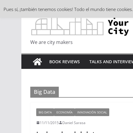
Skip
Pues sí, ¡también tenemos cookies! Todo el mundo tiene cookie
to
content
We are city makers
BOOK REVIEWS
TALKS AND INTERVIE
Big Data
BIG DATA
ECONOMÍA
INNOVACIÓN SOCIAL
11/11/2015
Daniel Sarasa