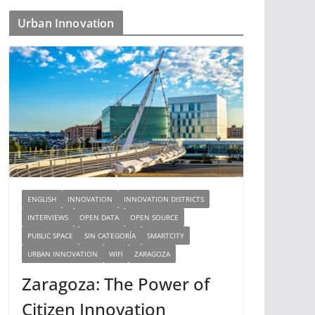
Urban Innovation
ENGLISH
INNOVATION
INNOVATION DISTRICTS
INTERVIEWS
OPEN DATA
OPEN SOURCE
PUBLIC SPACE
SIN CATEGORÍA
SMARTCITY
URBAN INNOVATION
WIFI
ZARAGOZA
Zaragoza: The Power of
Citizen Innovation