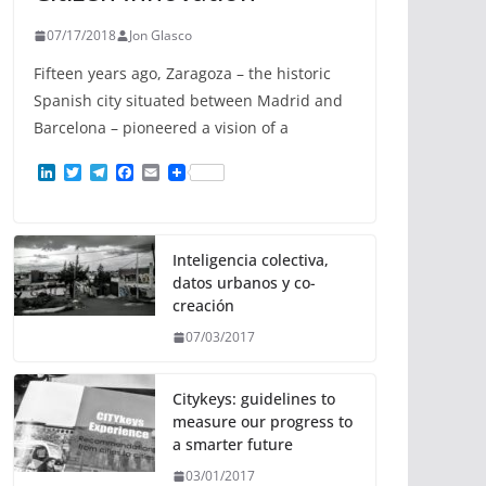
07/17/2018
Jon Glasco
Fifteen years ago, Zaragoza – the historic
Spanish city situated between Madrid and
Barcelona – pioneered a vision of a
L
T
T
F
E
i
w
e
a
m
n
i
l
c
a
k
t
e
e
i
e
t
g
b
l
d
e
r
o
Inteligencia colectiva,
I
r
a
o
datos urbanos y co-
n
m
k
creación
07/03/2017
Citykeys: guidelines to
measure our progress to
a smarter future
03/01/2017