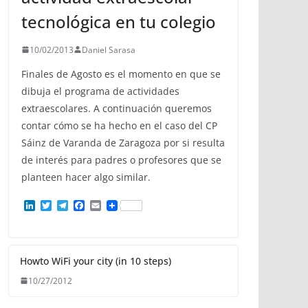
tecnológica en tu colegio
10/02/2013
Daniel Sarasa
Finales de Agosto es el momento en que se
dibuja el programa de actividades
extraescolares. A continuación queremos
contar cómo se ha hecho en el caso del CP
Sáinz de Varanda de Zaragoza por si resulta
de interés para padres o profesores que se
planteen hacer algo similar.
L
T
T
F
E
i
w
e
a
m
n
i
l
c
a
k
t
e
e
i
e
t
g
b
l
d
e
r
o
Howto WiFi your city (in 10 steps)
I
r
a
o
10/27/2012
n
m
k