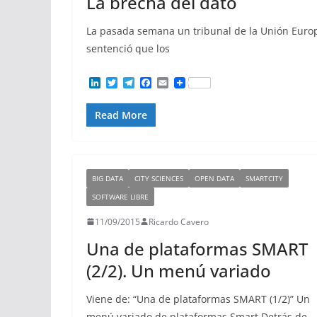
La brecha del dato
La pasada semana un tribunal de la Unión Europ
sentenció que los
L
T
T
F
E
i
w
e
a
m
n
i
l
c
a
Read More
k
t
e
e
i
e
t
g
b
l
d
e
r
o
I
r
a
o
n
m
k
BIG DATA
CITY SCIENCES
OPEN DATA
SMARTCITY
SOFTWARE LIBRE
11/09/2015
Ricardo Cavero
Una de plataformas SMART
(2/2). Un menú variado
Viene de: “Una de plataformas SMART (1/2)” Un
menú variado de plataformas Smart Detrás de