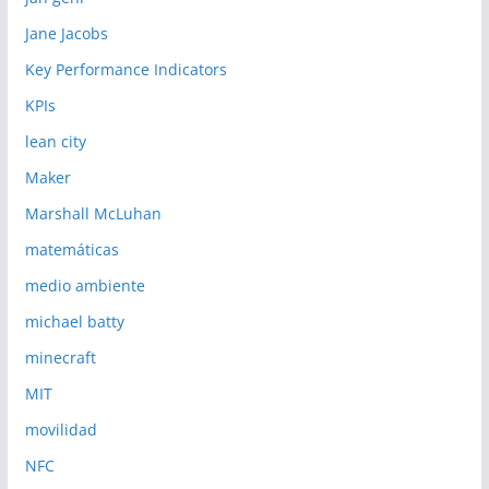
Jane Jacobs
Key Performance Indicators
KPIs
lean city
Maker
Marshall McLuhan
matemáticas
medio ambiente
michael batty
minecraft
MIT
movilidad
NFC