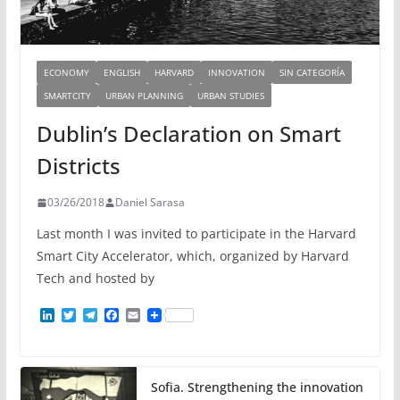
ECONOMY
ENGLISH
HARVARD
INNOVATION
SIN CATEGORÍA
SMARTCITY
URBAN PLANNING
URBAN STUDIES
Dublin’s Declaration on Smart
Districts
03/26/2018
Daniel Sarasa
Last month I was invited to participate in the Harvard
Smart City Accelerator, which, organized by Harvard
Tech and hosted by
L
T
T
F
E
i
w
e
a
m
n
i
l
c
a
k
t
e
e
i
e
t
g
b
l
d
e
r
o
Sofia. Strengthening the innovation