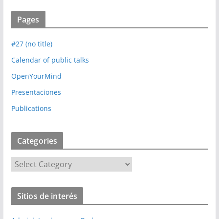
Pages
#27 (no title)
Calendar of public talks
OpenYourMind
Presentaciones
Publications
Categories
C
a
t
Sitios de interés
e
g