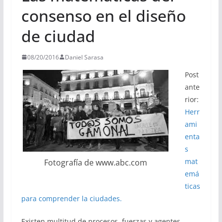
consenso en el diseño
de ciudad
08/20/2016
Daniel Sarasa
Post
ante
rior:
Herr
ami
enta
s
mat
Fotografía de www.abc.com
emá
ticas
para comprender la ciudades.
Existen multitud de procesos, fuerzas y agentes