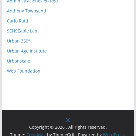
Administraciones en Red
o
r
Anthony Townsend
i
Carlo Ratti
e
SENSEable Lab
s
Urban 360º
Urban Age Institute
Urbanscale
Web Foundation
Copyright © 2026
. All rights reserved.
Theme:
ColorMag
by ThemeGrill. Powered by
WordPress
.