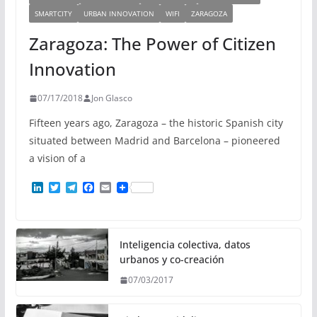
SMARTCITY
URBAN INNOVATION
WIFI
ZARAGOZA
Zaragoza: The Power of Citizen
Innovation
07/17/2018
Jon Glasco
Fifteen years ago, Zaragoza – the historic Spanish city
situated between Madrid and Barcelona – pioneered
a vision of a
L
T
T
F
E
i
w
e
a
m
n
i
l
c
a
k
t
e
e
i
e
t
g
b
l
d
e
r
o
Inteligencia colectiva, datos
I
r
a
o
urbanos y co-creación
n
m
k
07/03/2017