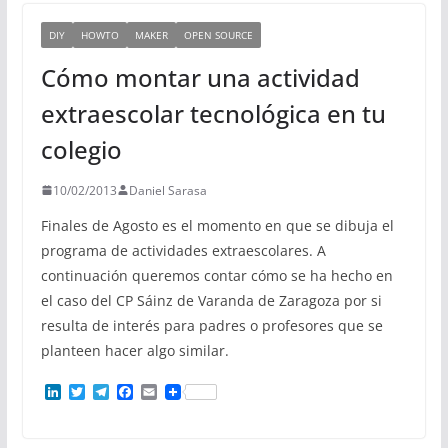
DIY
HOWTO
MAKER
OPEN SOURCE
Cómo montar una actividad
extraescolar tecnológica en tu
colegio
10/02/2013
Daniel Sarasa
Finales de Agosto es el momento en que se dibuja el
programa de actividades extraescolares. A
continuación queremos contar cómo se ha hecho en
el caso del CP Sáinz de Varanda de Zaragoza por si
resulta de interés para padres o profesores que se
planteen hacer algo similar.
L
T
T
F
E
i
w
e
a
m
n
i
l
c
a
k
t
e
e
i