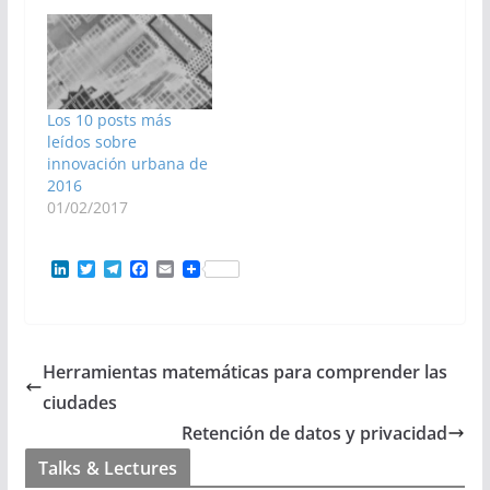
Los 10 posts más
leídos sobre
innovación urbana de
2016
01/02/2017
L
T
T
F
E
i
w
e
a
m
n
i
l
c
a
k
t
e
e
i
e
t
g
b
l
d
e
r
o
Herramientas matemáticas para comprender las
I
r
a
o
n
m
k
ciudades
Retención de datos y privacidad
Talks & Lectures