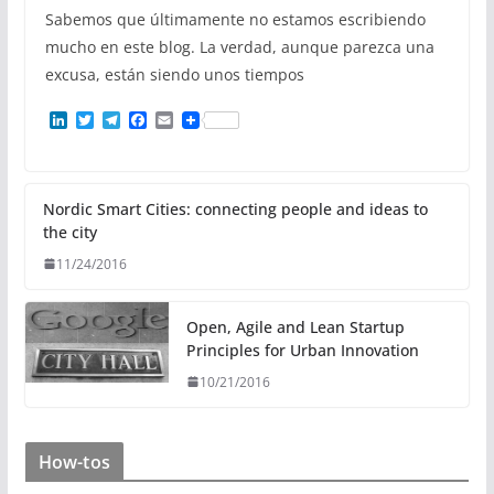
Sabemos que últimamente no estamos escribiendo
mucho en este blog. La verdad, aunque parezca una
excusa, están siendo unos tiempos
L
T
T
F
E
i
w
e
a
m
n
i
l
c
a
k
t
e
e
i
e
t
g
b
l
d
e
r
o
Nordic Smart Cities: connecting people and ideas to
I
r
a
o
the city
n
m
k
11/24/2016
Open, Agile and Lean Startup
Principles for Urban Innovation
10/21/2016
How-tos