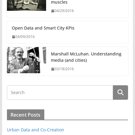
I
r
a
o
muscles
n
m
k
04/29/2016
Open Data and Smart City KPIs
04/09/2016
Marshall McLuhan. Understanding
media (and cities)
03/18/2016
Recent Posts
Urban Data and Co-Creation