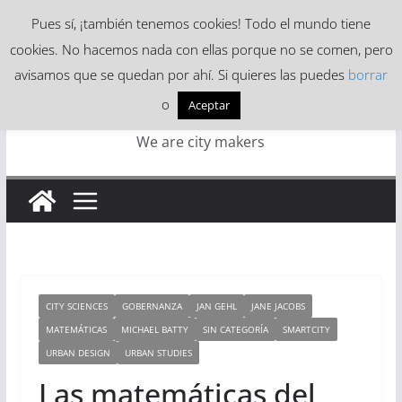
Skip
Pues sí, ¡también tenemos cookies! Todo el mundo tiene
to
cookies. No hacemos nada con ellas porque no se comen, pero
content
avisamos que se quedan por ahí. Si quieres las puedes
borrar
o
Aceptar
We are city makers
CITY SCIENCES
GOBERNANZA
JAN GEHL
JANE JACOBS
MATEMÁTICAS
MICHAEL BATTY
SIN CATEGORÍA
SMARTCITY
URBAN DESIGN
URBAN STUDIES
Las matemáticas del