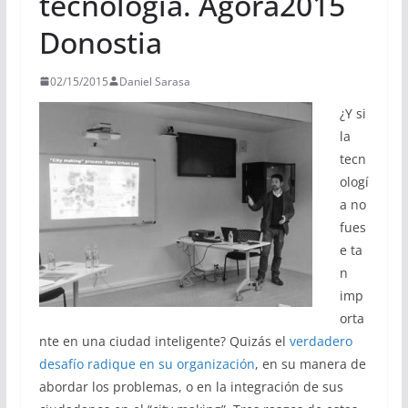
tecnología. Agora2015
Donostia
02/15/2015
Daniel Sarasa
¿Y si
la
tecn
ologí
a no
fues
e ta
n
imp
orta
nte en una ciudad inteligente? Quizás el
verdadero
desafío radique en su organización
, en su manera de
abordar los problemas, o en la integración de sus