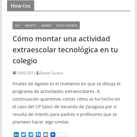
How-tos
DIY
HOWTO
MAKER
OPEN SOURCE
Cómo montar una actividad
extraescolar tecnológica en tu
colegio
10/02/2013
Daniel Sarasa
Finales de Agosto es el momento en que se dibuja el
programa de actividades extraescolares. A
continuación queremos contar cómo se ha hecho en
el caso del CP Sáinz de Varanda de Zaragoza por si
resulta de interés para padres o profesores que se
planteen hacer algo similar.
L
T
T
F
E