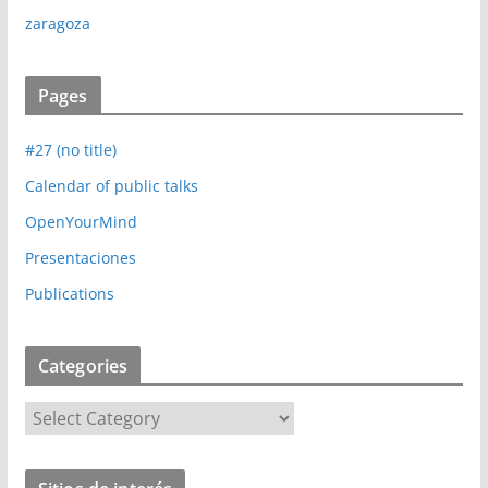
zaragoza
Pages
#27 (no title)
Calendar of public talks
OpenYourMind
Presentaciones
Publications
Categories
C
a
t