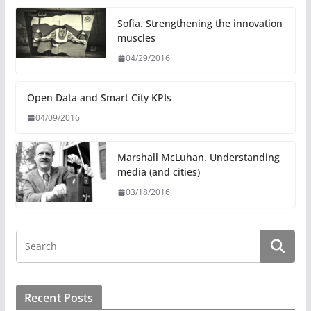
k
t
e
e
i
e
t
g
b
l
d
e
r
o
Sofia. Strengthening the innovation
I
r
a
o
muscles
n
m
k
04/29/2016
Open Data and Smart City KPIs
04/09/2016
Marshall McLuhan. Understanding
media (and cities)
03/18/2016
Recent Posts