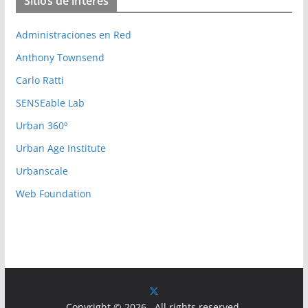
Sitios de interés
e
g
Administraciones en Red
o
r
Anthony Townsend
i
Carlo Ratti
e
SENSEable Lab
s
Urban 360º
Urban Age Institute
Urbanscale
Web Foundation
Copyright © 2026
. All rights reserved.