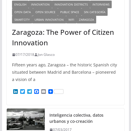
ENGLISH
INNOVATION
INNOVATION DISTRICTS
INTERVIEWS
OPEN DATA
OPEN SOURCE
PUBLIC SPACE
SIN CATEGORÍA
SMARTCITY
URBAN INNOVATION
WIFI
ZARAGOZA
Zaragoza: The Power of Citizen
Innovation
07/17/2018
Jon Glasco
Fifteen years ago, Zaragoza – the historic Spanish city
situated between Madrid and Barcelona – pioneered
a vision of a
L
T
T
F
E
i
w
e
a
m
n
i
l
c
a
k
t
e
e
i
e
t
g
b
l
d
e
r
o
Inteligencia colectiva, datos
I
r
a
o
urbanos y co-creación
n
m
k
07/03/2017