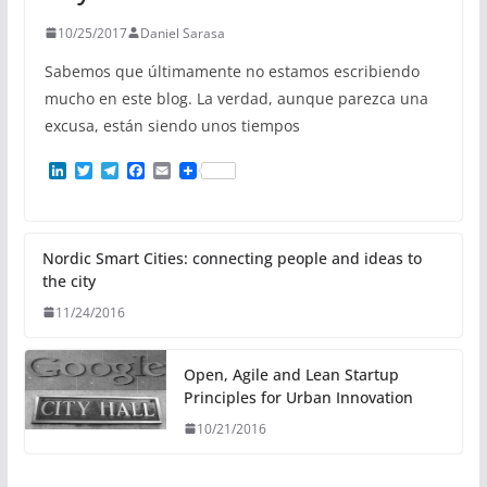
10/25/2017
Daniel Sarasa
Sabemos que últimamente no estamos escribiendo
mucho en este blog. La verdad, aunque parezca una
excusa, están siendo unos tiempos
L
T
T
F
E
i
w
e
a
m
n
i
l
c
a
k
t
e
e
i
e
t
g
b
l
d
e
r
o
Nordic Smart Cities: connecting people and ideas to
I
r
a
o
the city
n
m
k
11/24/2016
Open, Agile and Lean Startup
Principles for Urban Innovation
10/21/2016