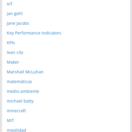
IoT
jan gehl
Jane Jacobs
Key Performance Indicators
KPIs
lean city
Maker
Marshall McLuhan
matemáticas
medio ambiente
michael batty
minecraft
MIT
movilidad