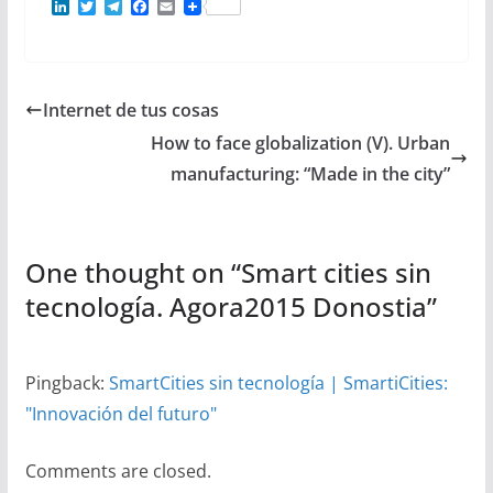
L
T
T
F
E
i
w
e
a
m
n
i
l
c
a
k
t
e
e
i
e
t
g
b
l
d
e
r
o
Internet de tus cosas
I
r
a
o
n
m
k
How to face globalization (V). Urban
manufacturing: “Made in the city”
One thought on “
Smart cities sin
tecnología. Agora2015 Donostia
”
Pingback:
SmartCities sin tecnología | SmartiCities:
"Innovación del futuro"
Comments are closed.