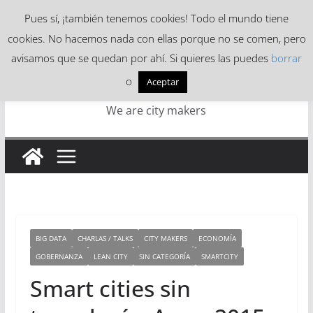
Skip
Pues sí, ¡también tenemos cookies! Todo el mundo tiene
to
cookies. No hacemos nada con ellas porque no se comen, pero
content
avisamos que se quedan por ahí. Si quieres las puedes
borrar
o
Aceptar
We are city makers
BIG DATA
CHARLAS / TALKS
CITY MAKERS
ECONOMÍA
GOBERNANZA
LEAN CITY
SIN CATEGORÍA
SMARTCITY
Smart cities sin