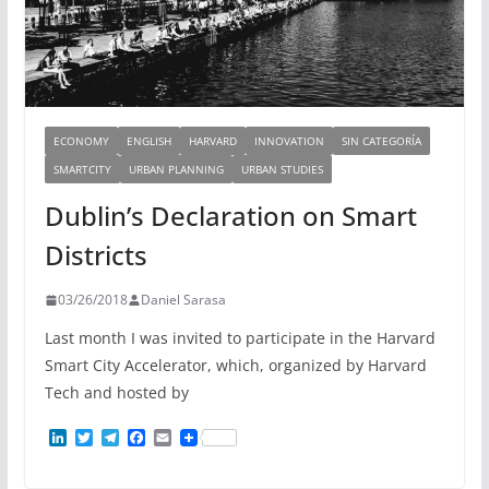
ECONOMY
ENGLISH
HARVARD
INNOVATION
SIN CATEGORÍA
SMARTCITY
URBAN PLANNING
URBAN STUDIES
Dublin’s Declaration on Smart
Districts
03/26/2018
Daniel Sarasa
Last month I was invited to participate in the Harvard
Smart City Accelerator, which, organized by Harvard
Tech and hosted by
L
T
T
F
E
i
w
e
a
m
n
i
l
c
a